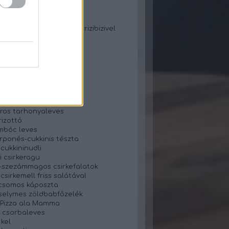
os tekercs
zos lecsó rizzsel
zos paprikás krumpli
jtos-gombás csirkemell rizibizivel
is tészta
ncsleves
 csirkemellfilé
gnocchival
főzelék füstölt hússal
oszta fasírt
s cukor nélküli nasi
ros tarhonyaleves
rizottó
mbóc leves
ponés-cukkinis tészta
 cukkininudli
i csirkeragu
szezámmagos csirkefalatok
csirkemell friss salátával
csomos káposzta
selymes zöldbabfőzelék
- Pizza ala Mamma
 csorbaleves
 kel