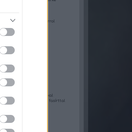
ymás-zöldbabos thai csirke
urtileves
t karajos juhtúrós tészta
ileves tejszínnel
 Gyors gofri áfonyalekvárral
örkölt bulgurral
-tejfölös gnocchi
s lecsó
 tészta lekvárral
saláta
- Gyros tortillában
szószos hús rizzsel
gulyásleves
ő almakompót
n kelt pogácsa
tás tészta
-cukkinis tészta
-tejfölös tökfőzelék
 tökfőzelék fasírtgolyókkal
 zeller-karalábé főzelék fasírttal
béfőzelék tükörtojással
leves
s lángos
osztafőzelék fasírttal
pos-sajtos csirkemell