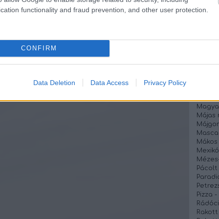
Kókusz
cation functionality and fraud prevention, and other user protection.
Kolbás
Kolbás
Krémsa
Krumpl
Lebbe
CONFIRM
Lecsós
Lecsó 
Lencse
Lilakáp
Data Deletion
Data Access
Privacy Policy
Linzer
Liszt é
Magya
Májas 
Májgo
Mascar
Mákos
Mexikó
Mézes-
Pácolt 
Paradi
Petrez
Pizza 
Rádóci
Rakott