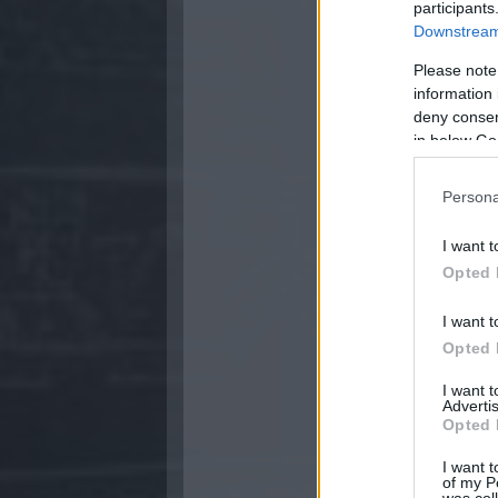
participants
Downstream 
Please note
information 
deny consent
in below Go
Persona
I want t
Opted 
I want t
Opted 
I want 
Advertis
Opted 
I want t
of my P
was col