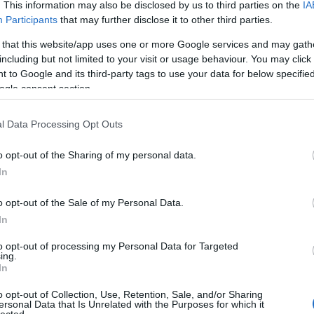
. This information may also be disclosed by us to third parties on the
IA
Brokko
Participants
that may further disclose it to other third parties.
Bundás
Chilis 
 that this website/app uses one or more Google services and may gath
édesb
including but not limited to your visit or usage behaviour. You may click 
Citrom
 to Google and its third-party tags to use your data for below specifi
Citrom
Csípős
ogle consent section.
Csirke
Csirke
l Data Processing Opt Outs
Csirke
Csirke
Csontl
o opt-out of the Sharing of my personal data.
Cukkini
In
Diós t
Édesbu
Édesb
o opt-out of the Sale of my Personal Data.
Egybesü
In
káposz
Egysze
to opt-out of processing my Personal Data for Targeted
Fahéja
ing.
Fanta 
In
Fasírt
Fejtet
o opt-out of Collection, Use, Retention, Sale, and/or Sharing
Finomf
ersonal Data that Is Unrelated with the Purposes for which it
lected.