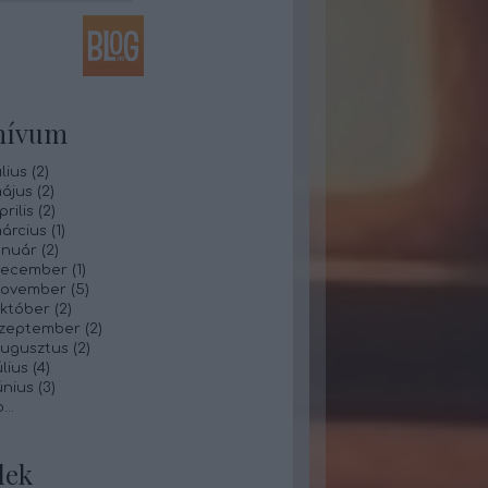
hívum
lius
(
2
)
ájus
(
2
)
rilis
(
2
)
árcius
(
1
)
anuár
(
2
)
december
(
1
)
november
(
5
)
któber
(
2
)
szeptember
(
2
)
augusztus
(
2
)
lius
(
4
)
únius
(
3
)
b
...
dek