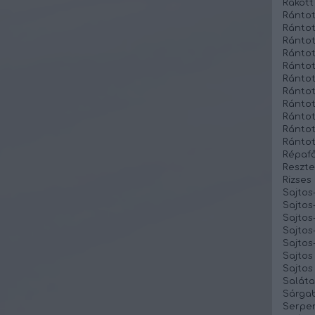
Rakott
Rántot
Rántot
Rántot
Rántot
Ránto
Rántot
Rántot
Rántot
Rántott
Rántot
Rántot
Répafő
Reszte
Rizses
Sajtos
Sajto
Sajtos
Sajtos
Sajtos-
Sajtos
Sajtos
Saláta
Sárgab
Serpen