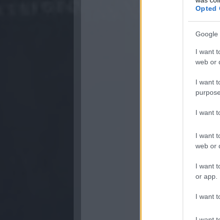
Opted 
Google 
I want t
web or d
I want t
purpose
I want 
I want t
web or d
I want t
or app.
I want t
I want t