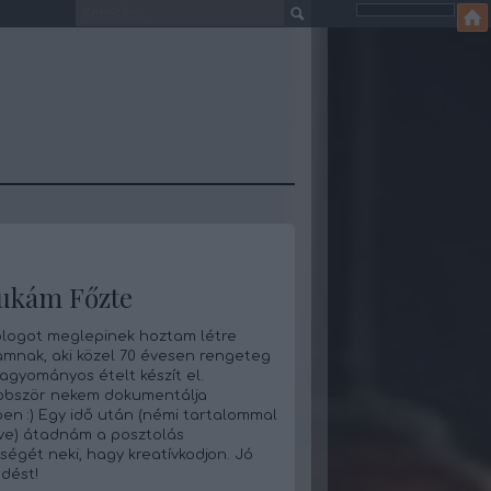
ukám Főzte
blogot meglepinek hoztam létre
mnak, aki közel 70 évesen rengeteg
hagyományos ételt készít el.
bbször nekem dokumentálja
en :) Egy idő után (némi tartalommal
tve) átadnám a posztolás
ségét neki, hagy kreatívkodjon. Jó
dést!