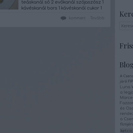
teáskanál só 2 evőkanál szójaszósz 1
kávéskanál bors 1 kávéskanál cukor 1
Ker
evőkanál keményítő1 bögre rizs
komment
Tovább
Elkészítése: A zöldségeket
megmossuk,…
Fris
Blog
A Csend
járó FIP
Luna W
a legj
Marcel
Fazzor
és Osc
rendez
a Csen
filmjé
ketcic