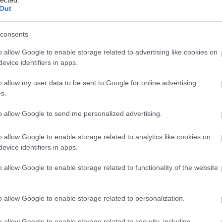
Fokhag
Out
Frankf
Füstöl
Gnocch
consents
Gofri -
Gombap
o allow Google to enable storage related to advertising like cookies on
Gombás
evice identifiers in apps.
Gombá
Grízes
Gyors 
o allow my user data to be sent to Google for online advertising
Gyros 
s.
Hagyma
Hamis 
to allow Google to send me personalized advertising.
Hűsít
Hűtőbe
Káposz
o allow Google to enable storage related to analytics like cookies on
Kapros
evice identifiers in apps.
Kapros
Kapros
o allow Google to enable storage related to functionality of the website
Kapros
Karalá
Karfiol
Kefíre
o allow Google to enable storage related to personalization.
Kelkáp
Ketchu
o allow Google to enable storage related to security, including