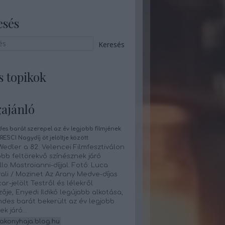
esés
s topikok
ajánló
es barát szerepel az év legjobb filmjének
RESCI Nagydíj öt jelöltje között
edler a 82. Velencei Filmfesztiválon
obb feltörekvő színésznek járó
lo Mastroianni-díjjal. Fotó: Luca
ali / Mozinet Az Arany Medve-díjas
ar-jelölt Testről és lélekről
ője, Enyedi Ildikó legújabb alkotása,
des barát bekerült az év legjobb
nek járó…
akonyhaja.blog.hu