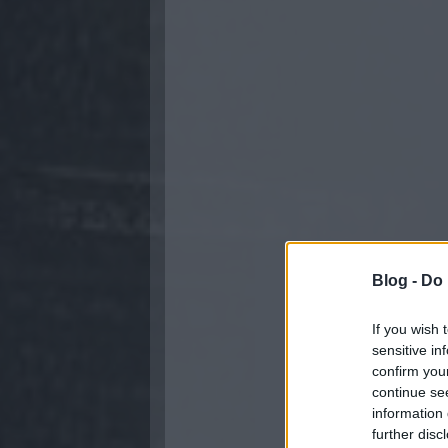
Blog -
Do 
If you wish 
sensitive in
confirm you
continue se
information 
further disc