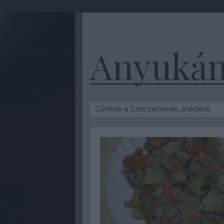
Anyukám
Címkék
»
Szerzetesek_eledele