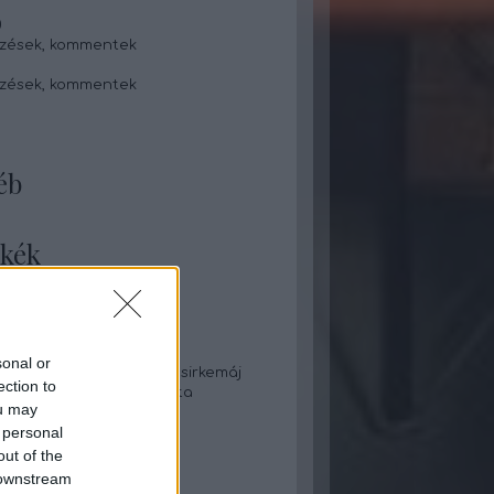
0
zések
,
kommentek
zések
,
kommentek
éb
kék
táska
pite
 káposzta
láta
sonal or
e tekert aszaltszilvás csirkemáj
ection to
s zabpelyhes palacsinta
ou may
lekváros rácsos süti
 personal
leves
eves grízgaluskával
out of the
 gombapörkölt rizzsel
 downstream
i aprópecsenye