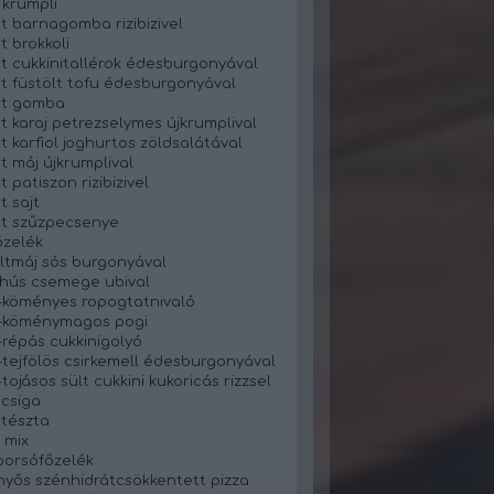
 krumpli
t barnagomba rizibizivel
t brokkoli
t cukkinitallérok édesburgonyával
t füstölt tofu édesburgonyával
tt gomba
t karaj petrezselymes újkrumplival
t karfiol joghurtos zöldsalátával
t máj újkrumplival
 patiszon rizibizivel
t sajt
t szűzpecsenye
zelék
ltmáj sós burgonyával
 hús csemege ubival
-köményes ropogtatnivaló
s-köménymagos pogi
-répás cukkinigolyó
-tejfölös csirkemell édesburgonyával
tojásos sült cukkini kukoricás rizzsel
 csiga
 tészta
 mix
orsófőzelék
yős szénhidrátcsökkentett pizza