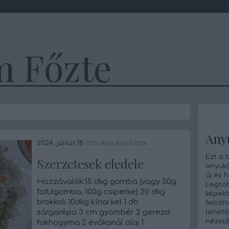
 Főzte
Any
2024. június 18.
írta:
AnyukámFőzte
Ezt a 
Szerzetesek eledele
anyuká
új és 
Hozzávalók:15 dkg gomba (vagy 50g
Legtö
fafülgomba, 100g csiperke) 20 dkg
képekb
brokkoli 10dkg kínai kel 1 db
feltöl
sárgarépa 3 cm gyömbér 2 gerezd
lehető
nézelő
fokhagyma 2 evőkanál olaj 1