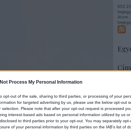
RSS 2.
bejegy
Atom
bejegy
Egy
Cím
Almás
Not Process My Personal Information
Almás 
Babos
Babsa
to opt-out of the sale, sharing to third parties, or processing of your per
Baconb
formation for targeted advertising by us, please use the below opt-out s
Banáno
r selection. Please note that after your opt-out request is processed y
Barack
eing interest-based ads based on personal information utilized by us or
Betyár
Borsól
disclosed to third parties prior to your opt-out. You may separately opt-
Borsós
losure of your personal information by third parties on the IAB’s list of
Brassó