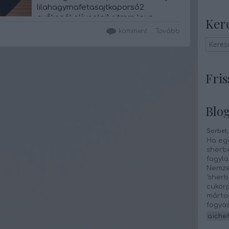
lilahagymafetasajtkaporsó2
evőkanál olívaolaj1 citrom leve
Ker
Elkészítése:A csirkemellet
komment
Tovább
felcsíkozzuk, majd ízlés szerint a
fűszerekkel, olajjal,…
Fris
Blog
Sorbet,
Ha egy
sherbe
fagyla
Nemze
"sherb
cukorp
mártog
fogyas
aichef