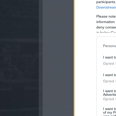
participants
Downstream 
Please note
information 
deny consent
in below Go
Persona
I want t
Opted 
I want t
Opted 
I want 
Advertis
Opted 
I want t
of my P
was col