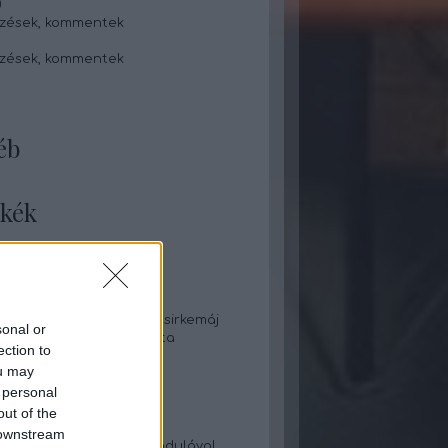
0
zések
,
kommentek
zések
,
kommentek
éb
kék
táska
pite
 káposzta
láta
e tekert aszaltszilvás csirkemáj
sonal or
s zabpelyhes palacsinta
ection to
lekváros rácsos süti
ou may
leves
 personal
eves grízgaluskával
 gombapörkölt rizzsel
out of the
i aprópecsenye
 downstream
li krémleves pirított mandulával