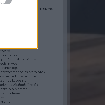
zos lecsó rizzsel
zos paprikás krumpli
jtos-gombás csirkemell rizibizivel
is tészta
ncsleves
 csirkemellfilé
gnocchival
főzelék füstölt hússal
oszta fasírt
s cukor nélküli nasi
ros tarhonyaleves
rizottó
mbóc leves
ponés-cukkinis tészta
 cukkininudli
i csirkeragu
szezámmagos csirkefalatok
csirkemell friss salátával
csomos káposzta
selymes zöldbabfőzelék
- Pizza ala Mamma
 csorbaleves
 kel
 krumpli