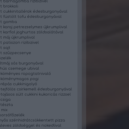
t barnagomba rizibizivel
t brokkoli
t cukkinitallérok édesburgonyával
t füstölt tofu édesburgonyával
tt gomba
t karaj petrezselymes újkrumplival
t karfiol joghurtos zöldsalátával
t máj újkrumplival
 patiszon rizibizivel
t sajt
t szűzpecsenye
zelék
ltmáj sós burgonyával
 hús csemege ubival
-köményes ropogtatnivaló
s-köménymagos pogi
-répás cukkinigolyó
-tejfölös csirkemell édesburgonyával
tojásos sült cukkini kukoricás rizzsel
 csiga
 tészta
 mix
orsófőzelék
yős szénhidrátcsökkentett pizza
leves zöldséggel és nokedlival