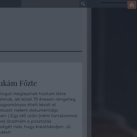
ukám Főzte
blogot meglepinek hoztam létre
mnak, aki közel 70 évesen rengeteg
hagyományos ételt készít el.
bbször nekem dokumentálja
en :) Egy idő után (némi tartalommal
tve) átadnám a posztolás
khagymaporszerecsendióSalátához:2
ségét neki, hagy kreatívkodjon. Jó
dést!