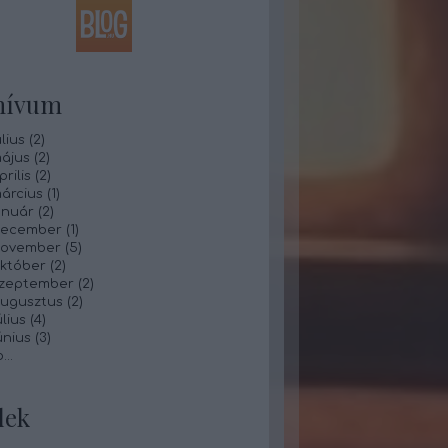
hívum
lius
(
2
)
ájus
(
2
)
rilis
(
2
)
árcius
(
1
)
anuár
(
2
)
december
(
1
)
november
(
5
)
któber
(
2
)
szeptember
(
2
)
augusztus
(
2
)
lius
(
4
)
únius
(
3
)
b
...
dek