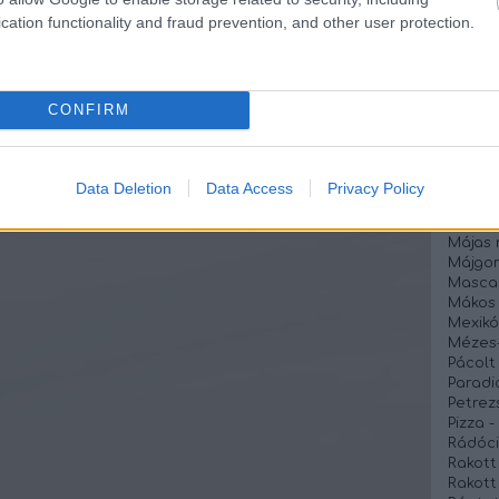
Kolbás
cation functionality and fraud prevention, and other user protection.
Kolbás
Krémsa
Krumpl
Lebbe
Lecsós
CONFIRM
Lecsó 
Lencse
Lilakáp
Linzer
Data Deletion
Data Access
Privacy Policy
Liszt é
Magya
Májas 
Májgo
Mascar
Mákos
Mexikó
Mézes-
Pácolt 
Paradi
Petrez
Pizza 
Rádóci
Rakott
Rakott