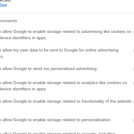
Frankf
Out
Füstöl
Gnocch
Gofri -
consents
Gombap
Gombás
o allow Google to enable storage related to advertising like cookies on
Gombá
evice identifiers in apps.
Grízes
Gyors 
Gyros 
o allow my user data to be sent to Google for online advertising
Hagyma
s.
Hamis 
Hűsít
to allow Google to send me personalized advertising.
Hűtőbe
Káposz
Kapros
o allow Google to enable storage related to analytics like cookies on
Kapros
evice identifiers in apps.
Kapros
Kapros
o allow Google to enable storage related to functionality of the website
Karalá
Karfiol
Kefíre
Kelkáp
o allow Google to enable storage related to personalization.
Ketchu
Kókusz
o allow Google to enable storage related to security, including