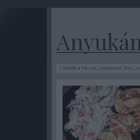
Anyukám
Címkék
»
Pácolt_csirkemell_friss_s