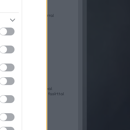
urtileves
t karajos juhtúrós tészta
ileves tejszínnel
 Gyors gofri áfonyalekvárral
örkölt bulgurral
-tejfölös gnocchi
s lecsó
 tészta lekvárral
saláta
- Gyros tortillában
szószos hús rizzsel
gulyásleves
ő almakompót
n kelt pogácsa
tás tészta
-cukkinis tészta
-tejfölös tökfőzelék
 tökfőzelék fasírtgolyókkal
 zeller-karalábé főzelék fasírttal
béfőzelék tükörtojással
leves
s lángos
osztafőzelék fasírttal
pos-sajtos csirkemell
os tekercs