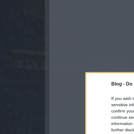
Blog -
Do 
If you wish 
sensitive in
confirm you
continue se
information 
further disc