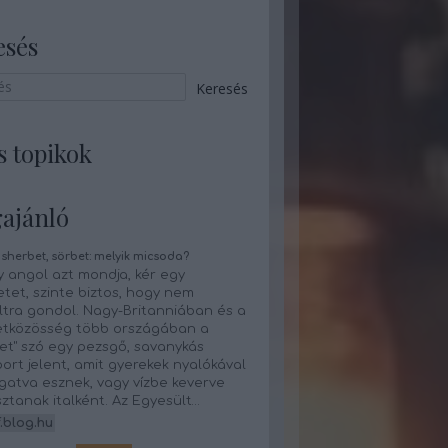
esés
s topikok
ajánló
 sherbet, sörbet: melyik micsoda?
 angol azt mondja, kér egy
tet, szinte biztos, hogy nem
ltra gondol. Nagy-Britanniában és a
tközösség több országában a
et" szó egy pezsgő, savanykás
ort jelent, amit gyerekek nyalókával
atva esznek, vagy vízbe keverve
ztanak italként. Az Egyesült…
.blog.hu