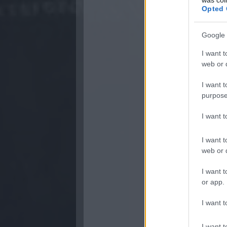
Opted 
Google 
I want t
web or d
I want t
purpose
I want 
I want t
web or d
I want t
or app.
I want t
I want t