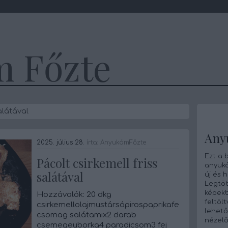
 Főzte
alátával
Any
2025. július 28.
írta:
AnyukámFőzte
Ezt a 
Pácolt csirkemell friss
anyuká
salátával
új és 
Legtö
képekb
Hozzávalók: 20 dkg
feltöl
csirkemellolajmustársópirospaprikafehérborsfo
lehető
csomag salátamix2 darab
nézelő
csemegeuborka4 paradicsom3 fej