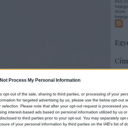
RSS 2.
bejegy
Atom
bejegy
Egy
Cím
Almás
Almás 
Not Process My Personal Information
Babos
Babsa
Baconb
to opt-out of the sale, sharing to third parties, or processing of your per
Banáno
formation for targeted advertising by us, please use the below opt-out s
Barack
r selection. Please note that after your opt-out request is processed y
Betyár
eing interest-based ads based on personal information utilized by us or
Borsól
Borsós
disclosed to third parties prior to your opt-out. You may separately opt-
Brassó
losure of your personal information by third parties on the IAB’s list of
Brokko