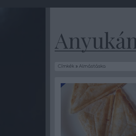
Anyukám
Címkék
»
Almástáska