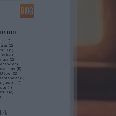
hívum
lius
(
2
)
ájus
(
2
)
rilis
(
2
)
árcius
(
1
)
anuár
(
2
)
december
(
1
)
november
(
5
)
któber
(
2
)
szeptember
(
2
)
augusztus
(
2
)
lius
(
4
)
únius
(
3
)
b
...
dek