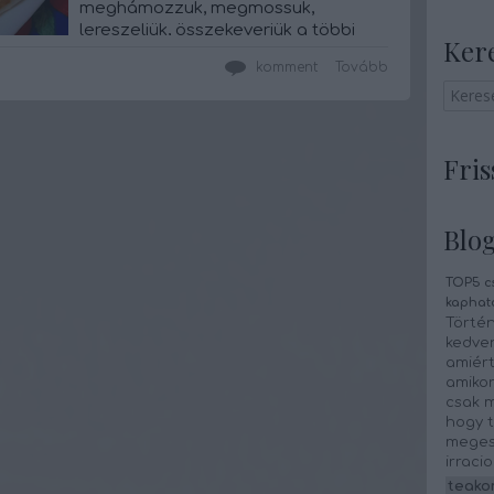
meghámozzuk, megmossuk,
lereszeljük, összekeverjük a többi
Ker
hozzávalóval, ezután összefőzzük. A
komment
Tovább
leveles tésztát kinyújtjuk -
szendvicssütő…
Fris
Blog
TOP5 c
kaphat
Történ
kedven
amiért
amikor
csak m
hogy t
megese
irraci
teako