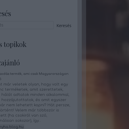
esés
s topikok
ajánló
sodás termék, ami csak Magyarországon
ó
t már veletek olyan, hogy volt egy
c terméketek, amit szerettetek,
 hálát adtatok minden alkalommal,
 hozzájutottatok, és amit egyszer
ár nem lehetett kapni? Hát persze,
örtént! Velem már többször is
tt (ha csokiról van szó,
onálisan sokszor), így…
nyha.blog.hu