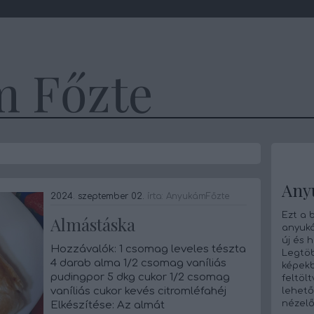
 Főzte
Any
2024. szeptember 02.
írta:
AnyukámFőzte
Ezt a 
Almástáska
anyuká
új és 
Hozzávalók: 1 csomag leveles tészta
Legtö
4 darab alma 1/2 csomag vaníliás
képekb
pudingpor 5 dkg cukor 1/2 csomag
feltöl
vaníliás cukor kevés citromléfahéj
lehető
nézelő
Elkészítése: Az almát