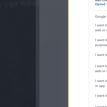
Opted 
Google 
I want t
web or d
I want t
purpose
I want 
I want t
web or d
I want t
or app.
I want t
I want t