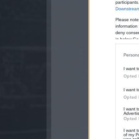
participants
Downstream 
Please note
information 
deny consent
in below Go
Persona
I want t
Opted 
I want t
Opted 
I want 
Advertis
Opted 
I want t
of my P
was col