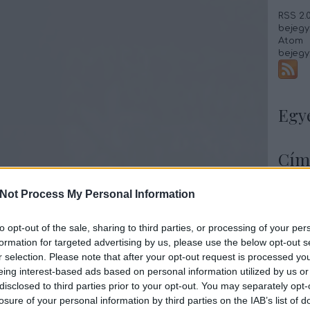
RSS 2.
bejegy
Atom
bejegy
Egy
Cím
Almás
Not Process My Personal Information
Almás 
Babos
Babsa
to opt-out of the sale, sharing to third parties, or processing of your per
Baconb
formation for targeted advertising by us, please use the below opt-out s
Banáno
r selection. Please note that after your opt-out request is processed y
Barack
eing interest-based ads based on personal information utilized by us or
Betyár
Borsól
disclosed to third parties prior to your opt-out. You may separately opt-
Borsós
losure of your personal information by third parties on the IAB’s list of
Brassó