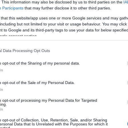
. This information may also be disclosed by us to third parties on the
IA
Brokko
Participants
that may further disclose it to other third parties.
Bundás
Chilis 
 that this website/app uses one or more Google services and may gath
édesb
including but not limited to your visit or usage behaviour. You may click 
Citrom
 to Google and its third-party tags to use your data for below specifi
Citrom
Csípős
ogle consent section.
Csirke
Csirke
l Data Processing Opt Outs
Csirke
Csirke
Csontl
o opt-out of the Sharing of my personal data.
Cukkini
In
Diós t
Édesbu
Édesb
o opt-out of the Sale of my Personal Data.
Egybesü
In
káposz
Egysze
to opt-out of processing my Personal Data for Targeted
Fahéja
ing.
Fanta 
In
Fasírt
Fejtet
o opt-out of Collection, Use, Retention, Sale, and/or Sharing
Finomf
ersonal Data that Is Unrelated with the Purposes for which it
lected.