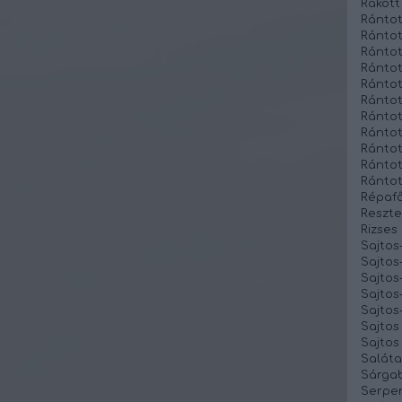
Rakott
Rántot
Rántot
Rántot
Rántot
Ránto
Rántot
Rántot
Rántot
Rántott
Rántot
Rántot
Répafő
Reszte
Rizses
Sajtos
Sajto
Sajtos
Sajtos
Sajtos-
Sajtos
Sajtos
Saláta
Sárgab
Serpen