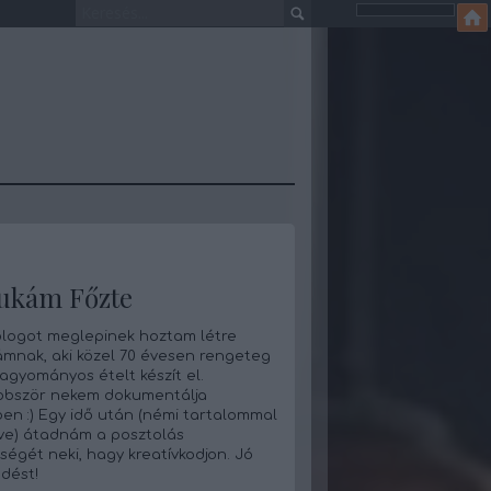
ukám Főzte
blogot meglepinek hoztam létre
mnak, aki közel 70 évesen rengeteg
hagyományos ételt készít el.
bbször nekem dokumentálja
en :) Egy idő után (némi tartalommal
tve) átadnám a posztolás
ségét neki, hagy kreatívkodjon. Jó
dést!