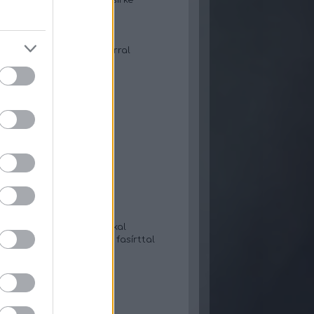
ymás-zöldbabos thai csirke
urtileves
t karajos juhtúrós tészta
ileves tejszínnel
 Gyors gofri áfonyalekvárral
örkölt bulgurral
-tejfölös gnocchi
s lecsó
 tészta lekvárral
saláta
- Gyros tortillában
szószos hús rizzsel
gulyásleves
ő almakompót
n kelt pogácsa
tás tészta
-cukkinis tészta
-tejfölös tökfőzelék
 tökfőzelék fasírtgolyókkal
 zeller-karalábé főzelék fasírttal
béfőzelék tükörtojással
leves
s lángos
osztafőzelék fasírttal
pos-sajtos csirkemell