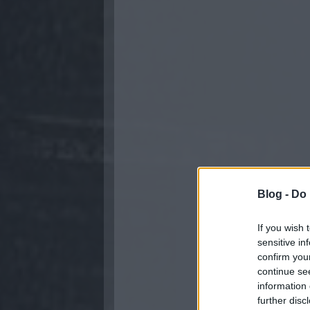
Blog -
Do 
If you wish 
sensitive in
confirm you
continue se
information 
further disc