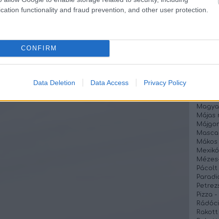
Kókusz
cation functionality and fraud prevention, and other user protection.
Kolbás
Kolbás
Krémsa
Krumpl
Lebbe
CONFIRM
Lecsós
Lecsó 
Lencse
Lilakáp
Data Deletion
Data Access
Privacy Policy
Linzer
Liszt é
Magya
Májas 
Májgo
Mascar
Mákos
Mexikó
Mézes-
Pácolt 
Paradi
Petrez
Pizza 
Rádóci
Rakott