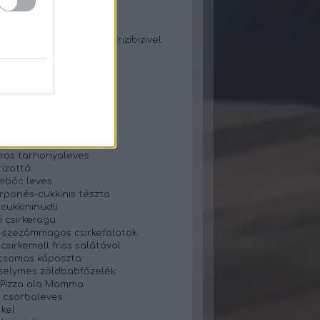
os tekercs
zos lecsó rizzsel
zos paprikás krumpli
jtos-gombás csirkemell rizibizivel
is tészta
ncsleves
 csirkemellfilé
gnocchival
főzelék füstölt hússal
oszta fasírt
s cukor nélküli nasi
ros tarhonyaleves
rizottó
mbóc leves
ponés-cukkinis tészta
 cukkininudli
i csirkeragu
szezámmagos csirkefalatok
csirkemell friss salátával
csomos káposzta
selymes zöldbabfőzelék
- Pizza ala Mamma
 csorbaleves
 kel