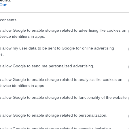
Fokhag
Out
Frankf
Füstöl
Gnocch
consents
Gofri -
Gombap
o allow Google to enable storage related to advertising like cookies on
Gombás
evice identifiers in apps.
Gombá
Grízes
Gyors 
o allow my user data to be sent to Google for online advertising
Gyros 
s.
Hagyma
Hamis 
to allow Google to send me personalized advertising.
Hűsít
Hűtőbe
Káposz
o allow Google to enable storage related to analytics like cookies on
Kapros
evice identifiers in apps.
Kapros
Kapros
o allow Google to enable storage related to functionality of the website
Kapros
Karalá
Karfiol
Kefíre
o allow Google to enable storage related to personalization.
Kelkáp
Ketchu
o allow Google to enable storage related to security, including