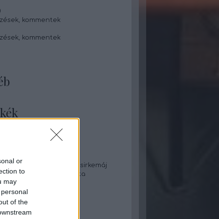
0
zések
,
kommentek
zések
,
kommentek
éb
kék
táska
pite
 káposzta
láta
sonal or
e tekert aszaltszilvás csirkemáj
ection to
s zabpelyhes palacsinta
ou may
lekváros rácsos süti
 personal
leves
eves grízgaluskával
out of the
 gombapörkölt rizzsel
 downstream
i aprópecsenye