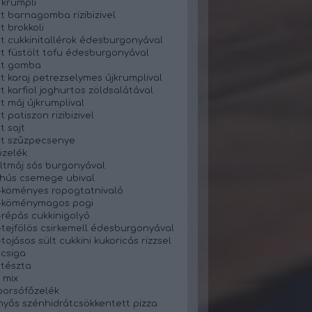
 krumpli
t barnagomba rizibizivel
t brokkoli
t cukkinitallérok édesburgonyával
t füstölt tofu édesburgonyával
tt gomba
t karaj petrezselymes újkrumplival
t karfiol joghurtos zöldsalátával
t máj újkrumplival
 patiszon rizibizivel
t sajt
t szűzpecsenye
zelék
ltmáj sós burgonyával
 hús csemege ubival
-köményes ropogtatnivaló
s-köménymagos pogi
-répás cukkinigolyó
-tejfölös csirkemell édesburgonyával
tojásos sült cukkini kukoricás rizzsel
 csiga
 tészta
 mix
orsófőzelék
yős szénhidrátcsökkentett pizza